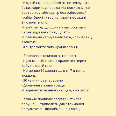
- В одній страві(прийомі їжі) не змішувати
білки, жири і вуглеводи. Наприклад, м'ясо
без гарніру, або гарнір без риби/м’яса/
грибів. Овочі як гарнір також небажані..
Виключити хліб.
- Пам’ятайте, що рідина у півтори рази
перевищує вагу того, що з’їли
- Правильне харчування таке, коли вранці
є апетит
- Контролюйте вагу щодня вранці
Збереження фізичної активності:
- Щодня по 30 хвилин, краще ніж через
добу по одній годині
- Не менше 30 хвилин щодня, 7 днів на
тиждень
- 30 хвилин безперервно
- Динамічні вправи краще
- Надавайте перевагу сходам, а не ліфту
Загальне правило: регулярність без
порушень, тривалість для отримання
результатів – щонайменше 3 місяці