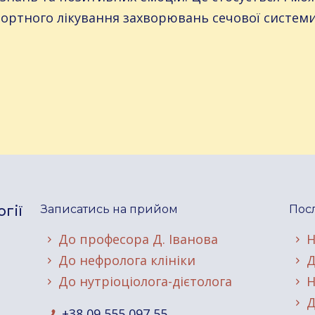
ртного лікування захворювань сечової системи
гії
Записатись на прийом
Посл
До професора Д. Іванова
Н
До нефролога клініки
Д
До нутріоціолога-дієтолога
Н
Д
+38 09 555 097 55