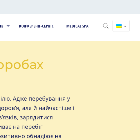
ІВ
КОНФЕРЕНЦ-СЕРВІС
MEDICAL SPA
оробах
ілю. Адже перебування у
ров’я, але й найчастіше і
’язків, зарядитися
ває на перебіг
озитивно обнадіює на