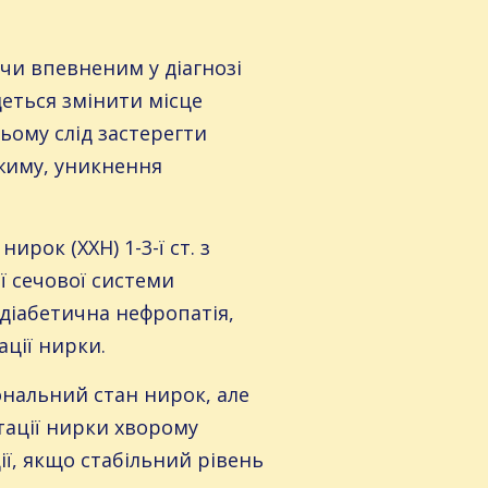
чи впевненим у діагнозі
деться змінити місце
ьому слід застерегти
жиму, уникнення
ок (ХХН) 1-3-ї ст. з
ї сечової системи
 діабетична нефропатія,
ції нирки.
іональний стан нирок, але
нтації нирки хворому
ії, якщо стабільний рівень