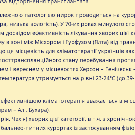
роза відторгнення трансплантата.
залежною патологією нирок проводиться на курор
а, низька вологість). У 70-их роках минулого ст
 досвідом ефективність лікування хворих цієї ка
у в зоні між Місхором і Гурфузом (Ялта) від тра
що ця місцевість для кліматотерапії українців з
 посттранспланційного стану перебування протя
нем і вереснем у місцевостях Херсон – Генічеськ 
температура утримується на рівні 23-24°С (до 39-4
йефективнішою кліматотерапія вважається в міс
рам – Алі, Бухара).
ія, Чехія) хворих цієї категорії, в т.ч. з хроніч
 бальнео-питних курортах із застосуванням фіз