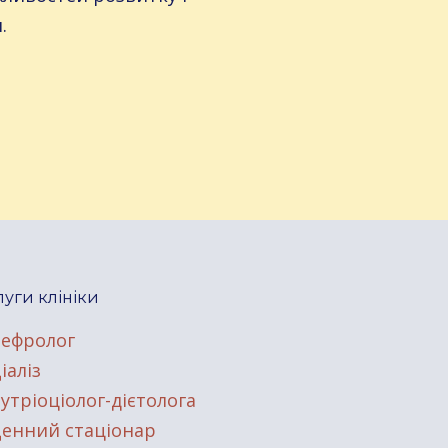
.
уги клініки
ефролог
іаліз
утріоціолог-дієтолога
енний стаціонар