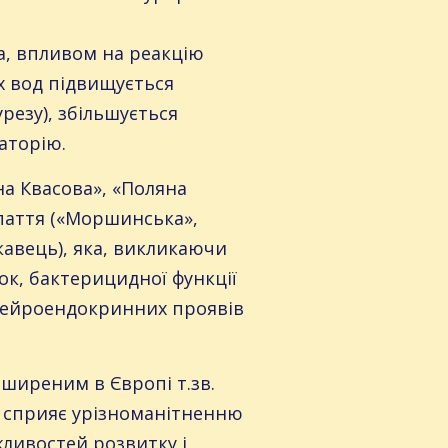
а, впливом на реакцію
их вод підвищується
резу), збільшується
аторію.
а Квасова», «Поляна
рпаття («Моршинська»,
кавець), яка, викликаючи
рок, бактерицидної функції
 нейроендокринних проявів
оширеним в Європі т.зв.
у сприяє урізноманітненню
жливостей розвитку і