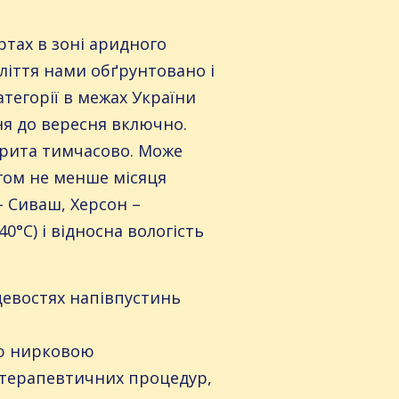
тах в зоні аридного
оліття нами обґрунтовано і
тегорії в межах України
вня до вересня включно.
акрита тимчасово. Може
гом не менше місяця
– Сиваш, Херсон –
0°С) і відносна вологість
цевостях напівпустинь
ною нирковою
іотерапевтичних процедур,