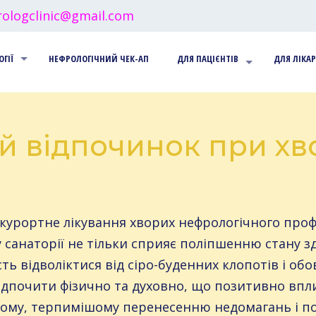
ologclinic@gmail.com
ОГІЇ
НЕФРОЛОГІЧНИЙ ЧЕК-АП
ДЛЯ ПАЦІЄНТІВ
ДЛЯ ЛІКАР
й відпочинок при хв
-курортне лікування хворих нефрологічного проф
санаторії не тільки сприяє поліпшенню стану здо
ь відволіктися від сіро-буденних клопотів і обов
дпочити фізично та духовно, що позитивно впли
шому, терпимішому перенесенню недомагань і п