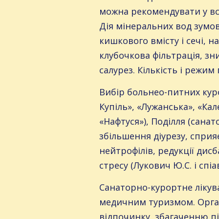
можна рекомендувати у вс
Дія мінеральних вод зумо
кишкового вмісту і сечі, 
клубочкова фільтрація, зн
салурез. Кількість і режи
Вибір больнео-питних кур
Купіль», «Лужанська», «Ка
«Нафтуся»), Поділля (сана
збільшення діурезу, сприяє
нейтрофілів, редукції дис
стресу (Лукович Ю.С. і спіав
Санаторно-курортне лікува
медичним туризмом. Орган
відпочинку, збагаченню пі