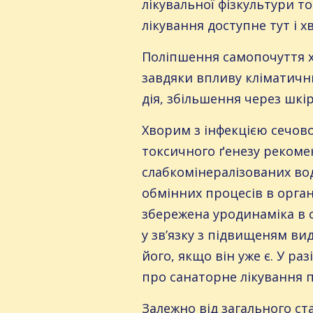
лікувальної фізкультури т
лікування доступне тут і хв
Поліпшення самопочуття х
завдяки впливу кліматичн
дія, збільшення через шкір
Хворим з інфекцією сечово
токсичного ґенезу рекоме
слабкомінералізованих вод
обмінних процесів в органі
збережена уродинаміка в с
у зв’язку з підвищеням ви
його, якщо він уже є. У ра
про санаторне лікування 
Залежно від загального ст