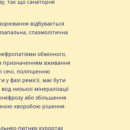
зу, так що санаторне
ворювання відбувається
изапальна, спазмолітична
, нефропатіями обмінного,
х з призначенням вживання
ї сечі, поліпшенню
 у фазі ремісії, має бути
вод низької мінералізації
ронефрозу або збільшення
ам’яною хворобою рішення
бальнео-питних курортах