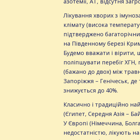
азотемії, АТ, відсутня заг
Лікування хворих з імуно
клімату (висока температур
підтверджено багаторічним
на Південному березі Крим
Будемо вважати і вірити, 
поліпшувати перебіг ХГН,
(бажано до двох) між трав
Запоріжжя – Генічеськ, де 
знижується до 40%.
Класично і традиційно на
(Єгипет, Середня Азія – Бай
У Європі (Німеччина, Болгар
недостатністю, лікують на