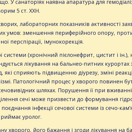
ощо. У санаторіях наявна апаратура для гемодіалі
орим 5 ст. ХХН.
ворих, лабораторних показників активності зах
их умов: зменшення периферійного опору, прот
ної перспірації, імунокорекція.
ї системи (хронічний пієлонефрит, цистит і ін.)
ндується лікування на бальнео-питних курорта
, які сприяють підвищенню діурезу, зміні реакці
змі. Патологічний процес у хворого повинен бути
ечовивідних шляхах. Порушення її при вживанні 
ділення сечі може призвести до формування гід
зі поєднання інфекції сечової системи із сечо-к
приймає уролог.
ану хворого, його бажання і згоди лікування на 