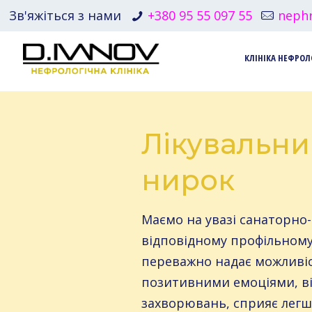
Зв'яжіться з нами
+380 95 55 097 55
nephr
КЛІНІКА НЕФРОЛ
Лікувальни
нирок
Маємо на увазі санаторно
відповідному профільному 
переважно надає можливіст
позитивними емоціями, ві
захворювань, сприяє лег