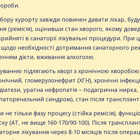
вороби.
бору курорту завжди повинен давати лікар, буду
ння (ремісія), оцінивши стан хворого, якому дове
рийняті в санаторії лікувальні процедури. При ц
 щодо необхідності дотримання санаторного ре
енням дієти, вживання алкоголю.
ванню підлягають хворі з хронічною хворобою нир
нічний, гломерулонефрит (ХГН), хронічні інфекці
 діатези, уратна нефропатія – подагрична нирка,
паторенальний синдром), стан після транспланта
и не тільки фазу процесу (стійка ремісія), функц
ку (АТ, не вище 160-170/90-100). Після транспла
орне лікування через 8-10 місяців після операц