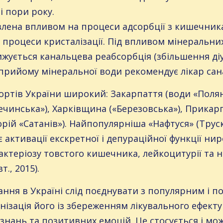
і пори року.
влена впливом на процеси адсорбції з кишечник
на процеси кристалізації. Під впливом мінеральн
ижується канальцева реабсорбція (збільшення діу
м прийому мінеральної води рекомендує лікар сан
ортів України широкий: Закарпаття (води «Полян
лечинська»), Харківщина («Березовська»), Прика
торій «Сатанів»). Найпопулярніша «Нафтуся» (Трус
 активації екскретної і депураційної функції ни
бактеріозу товстого кишечника, лейкоцитурії та
т., 2015).
ння в Україні слід поєднувати з популярним і п
ізація його із збереженням лікувального ефект
знань та позитивних емоцій. Це стосується і мо