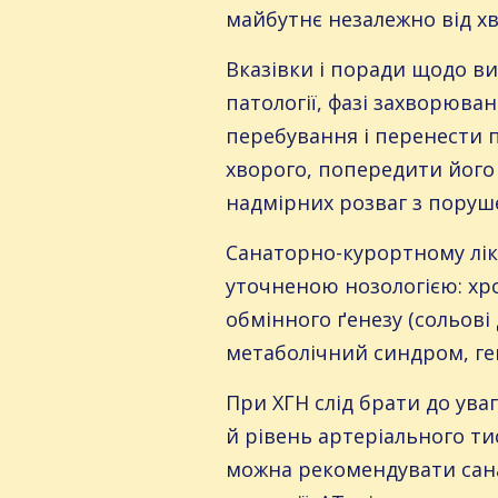
майбутнє незалежно від х
Вказівки і поради щодо ви
патології, фазі захворюва
перебування і перенести п
хворого, попередити його
надмірних розваг з поруш
Санаторно-курортному ліку
уточненою нозологією: хро
обмінного ґенезу (сольові
метаболічний синдром, ге
При ХГН слід брати до уваг
й рівень артеріального тис
можна рекомендувати санат