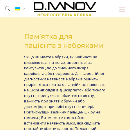
Пам’ятка для
пацієнта з набряками
Якщо Ви маєте набряки, які найчастіше
виявляються на ногах, зверніться за
консультацією до сімейного лікаря,
кардіолога або нефролога. Для самостійної
діагностики наявності набряків оцінить
приріст маси тіла за останній час, наявність
на шкірі ніг слідів від шкарпеток або тісного
взуття, припухлість обличчя після сну,
важкість при знятті обручки або
дискомфорт при зміні взуття ввечері.
Притиснувши великим пальцем шкіру на
гомильці Ви зможете самостійно
встановити наявність ямки, яка свідчить
про зайву рідину на ногах. Подальший