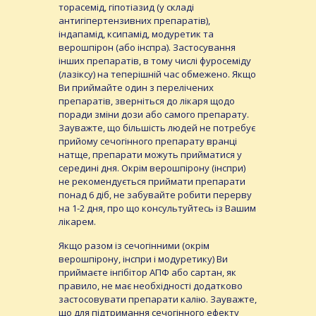
торасемід, гіпотіазид (у складі
антигіпертензивних препаратів),
індапамід, ксипамід, модуретик та
верошпірон (або інспра). Застосування
інших препаратів, в тому числі фуросеміду
(лазіксу) на теперішній час обмежено. Якщо
Ви приймайте один з перелічених
препаратів, зверніться до лікаря щодо
поради зміни дози або самого препарату.
Зауважте, що більшість людей не потребує
прийому сечогінного препарату вранці
натще, препарати можуть прийматися у
середині дня. Окрім верошпірону (інспри)
не рекомендується приймати препарати
понад 6 діб, не забувайте робити перерву
на 1-2 дня, про що консультуйтесь із Вашим
лікарем.
Якщо разом із сечогінними (окрім
верошпірону, інспри і модуретику) Ви
приймаєте інгібітор АПФ або сартан, як
правило, не має необхідності додатково
застосовувати препарати калію. Зауважте,
що для підтримання сечогінного ефекту