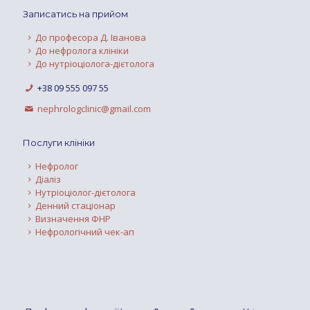
Записатись на прийом
До професора Д. Іванова
До нефролога клініки
До нутріоціолога-дієтолога
+38 09 555 097 55
nephrologclinic@gmail.com
Послуги клініки
Нефролог
Діаліз
Нутріоціолог-дієтолога
Денний стаціонар
Визначення ФНР
Нефрологічний чек-ап