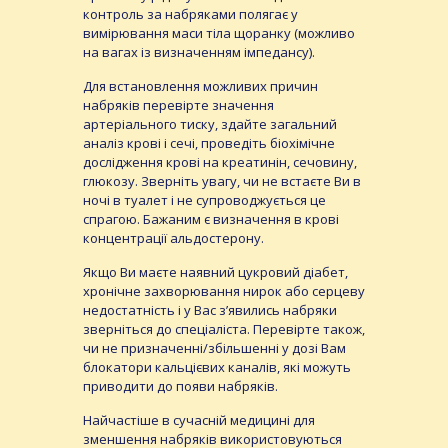
контроль за набряками полягає у
вимірювання маси тіла щоранку (можливо
на вагах із визначенням імпедансу).
Для встановлення можливих причин
набряків перевірте значення
артеріального тиску, здайте загальний
аналіз крові і сечі, проведіть біохімічне
дослідження крові на креатинін, сечовину,
глюкозу. Зверніть увагу, чи не встаєте Ви в
ночі в туалет і не супроводжується це
спрагою. Бажаним є визначення в крові
концентрації альдостерону.
Якщо Ви маєте наявний цукровий діабет,
хронічне захворювання нирок або серцеву
недостатність і у Вас з’явились набряки
зверніться до спеціаліста. Перевірте також,
чи не призначенні/збільшенні у дозі Вам
блокатори кальцієвих каналів, які можуть
приводити до появи набряків.
Найчастіше в сучасній медицині для
зменшення набряків використовуються