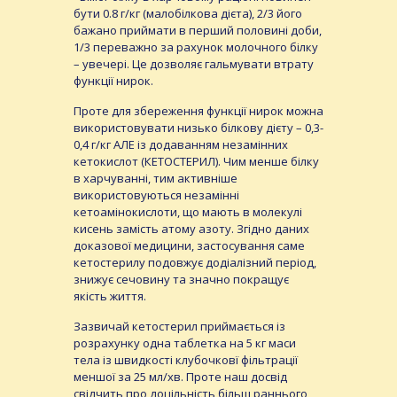
бути 0.8 г/кг (малобілкова дієта), 2/3 його
бажано приймати в перший половині доби,
1/3 переважно за рахунок молочного білку
– увечері. Це дозволяє гальмувати втрату
функції нирок.
Проте для збереження функції нирок можна
використовувати низько білкову дієту – 0,3-
0,4 г/кг АЛЕ із додаванням незамінних
кетокислот (КЕТОСТЕРИЛ). Чим менше білку
в харчуванні, тим активніше
використовуються незамінні
кетоамінокислоти, що мають в молекулі
кисень замість атому азоту. Згідно даних
доказової медицини, застосування саме
кетостерилу подовжує додіалізний період,
знижує сечовину та значно покращує
якість життя.
Зазвичай кетостерил приймається із
розрахунку одна таблетка на 5 кг маси
тела із швидкості клубочковї фільтрації
меншої за 25 мл/хв. Проте наш досвід
свідчить про доцільність більш раннього