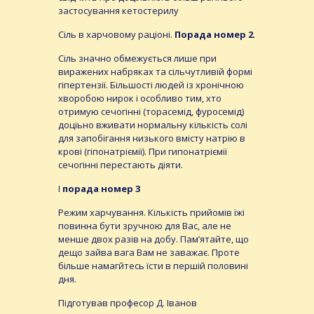
застосування кетостерилу
Сіль в харчовому раціоні.
Порада номер 2
.
Сіль значно обмежується лише при
виражених набряках та сільчутливій формі
гіпертензії. Більшості людей із хронічною
хворобою нирок і особливо тим, хто
отримую сечогінні (торасемід, фуросемід)
доціьно вживати нормальну кількість солі
для запобігання низького вмісту натрію в
крові (гіпонатріємії). При гипонатріємії
сечогінні перестають діяти.
І
порада номер 3
Режим харчування. Кількість прийомів їжі
повинна бути зручною для Вас, але не
менше двох разів на добу. Пам’ятайте, що
дещо зайва вага Вам не заважає. Проте
більше намагйтесь їсти в першій половині
дня.
Підготував професор Д. Іванов