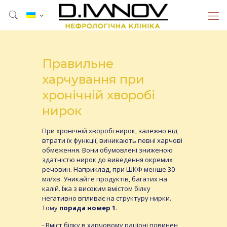
Правильне
харчування при
хронічній хворобі
нирок
При хронічній хворобі нирок, залежно від
втрати їх функції, виникають певні харчові
обмеження. Вони обумовлені зниженою
здатністю нирок до виведення окремих
речовин. Наприклад, при ШКФ менше 30
мл/хв. Уникайте продуктів, багатих на
калій. Їжа з високим вмістом білку
негативно впливає на структуру нирки.
Тому
порада номер 1
.
- Вміст білку в харчовому раціоні повинен