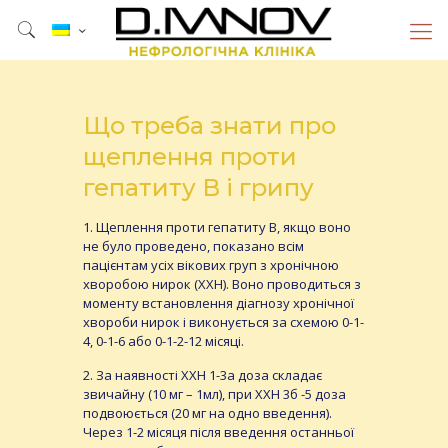
Що треба знати про
щеплення проти
гепатиту В і грипу
1. Щеплення проти гепатиту В, якщо воно
не було проведено, показано всім
пацієнтам усіх вікових груп з хронічною
хворобою нирок (ХХН). Воно проводиться з
моменту встановлення діагнозу хронічної
хвороби нирок і виконується за схемою 0-1-
4, 0-1-6 або 0-1-2-12 місяці.
2. За наявності ХХН 1-3а доза складає
звичайну (10 мг – 1мл), при ХХН 3б -5 доза
подвоюється (20 мг на одно введення).
Через 1-2 місяця після введення останньої