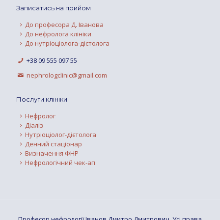
Записатись на прийом
До професора Д. Іванова
До нефролога клініки
До нутріоціолога-дієтолога
+38 09 555 097 55
nephrologclinic@gmail.com
Послуги клініки
Нефролог
Діаліз
Нутріоціолог-дієтолога
Денний стаціонар
Визначення ФНР
Нефрологічний чек-ап
Професор нефрології Іванов Дмитро Дмитрович. Усі права