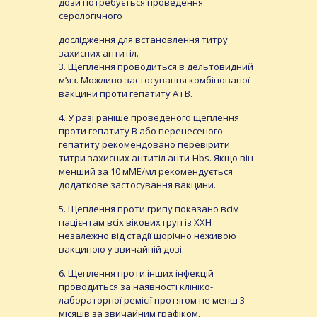
дози потребується проведення
серологічного
дослідження для встановлення титру
захисних антитіл.
3. Щеплення проводиться в дельтовидний
м’яз. Можливо застосування комбінованої
вакцини проти гепатиту А і В.
4. У разі раніше проведеного щеплення
проти гепатиту В або перенесеного
гепатиту рекомендовано перевірити
титри захисних антитіл анти-Hbs. Якщо він
менший за 10 мМЕ/мл рекомендується
додаткове застосування вакцини.
5. Щеплення проти грипу показано всім
пацієнтам всіх вікових груп із ХХН
незалежно від стадії щорічно неживою
вакциною у звичайній дозі.
6. Щеплення проти інших інфекцій
проводиться за наявності клініко-
лабораторної ремісії протягом не менш 3
місяців за звичайним графіком.