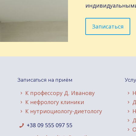
индивидуальными
Записаться
Записаться на приём
Усл
К профессору Д. Иванову
Н
К нефрологу клиники
Д
К нутриоциологу-диетологу
Н
Д
+38 09 555 097 55
О