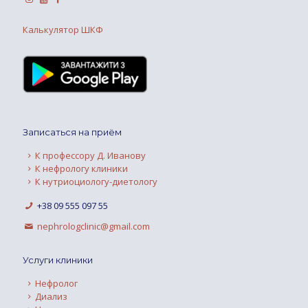
Калькулятор ШКФ
Записаться на приём
К профессору Д. Иванову
К нефрологу клиники
К нутриоциологу-диетологу
+38 09 555 097 55
nephrologclinic@gmail.com
Услуги клиники
Нефролог
Диализ