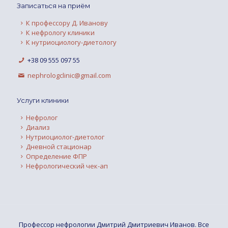
Записаться на приём
К профессору Д. Иванову
К нефрологу клиники
К нутриоциологу-диетологу
+38 09 555 097 55
nephrologclinic@gmail.com
Услуги клиники
Нефролог
Диализ
Нутриоциолог-диетолог
Дневной стационар
Определение ФПР
Нефрологический чек-ап
Профессор нефрологии Дмитрий Дмитриевич Иванов. Все